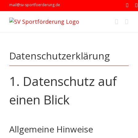
Zum
mail@sv-sportfoerderung.de
Face
Inhalt
springen
Datenschutzerklärung
1. Datenschutz auf
einen Blick
Allgemeine Hinweise