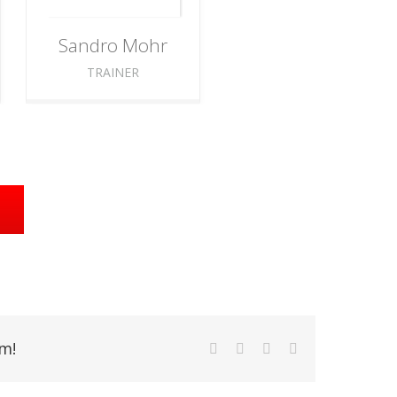
Sandro
Mohr
TRAINER
rm!
Facebook
X
WhatsApp
E-
Mail