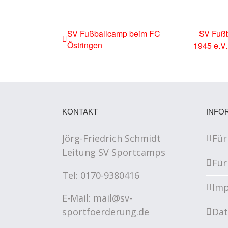
SV Fußballcamp beim FC
SV Fußb
Östringen
1945 e.V.
KONTAKT
INFO
Jörg-Friedrich Schmidt
Für
Leitung SV Sportcamps
Für
Tel: 0170-9380416
Im
E-Mail:
mail@sv-
sportfoerderung.de
Dat