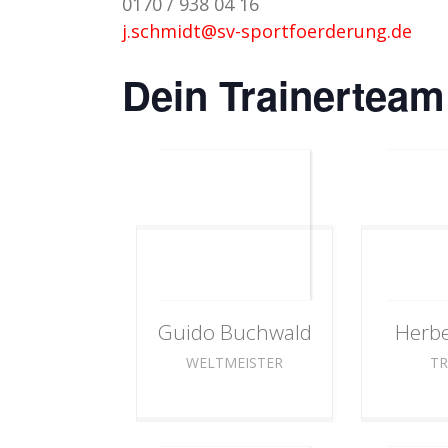
0170 / 938 04 16
j.schmidt@sv-sportfoerderung.de
Dein Trainerteam
Guido
Buchwald
Herbe
WELTMEISTER
TR