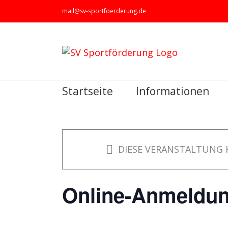
Zum
mail@sv-sportfoerderung.de
Inhalt
springen
Startseite
Informationen
DIESE VERANSTALTUNG 
Online-Anmeldu