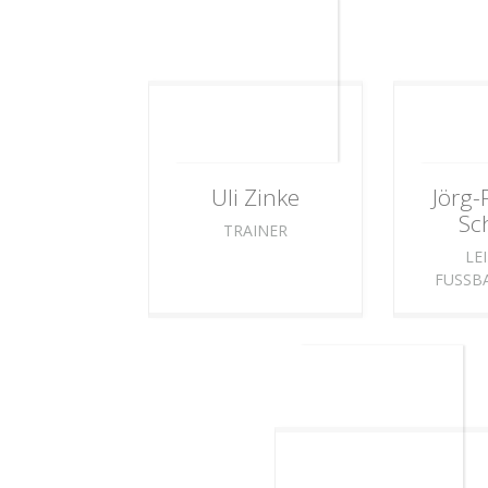
Uli
Zinke
Jörg-
Sc
TRAINER
LE
FUSSBA