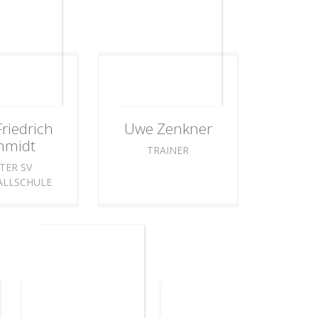
Friedrich
Uwe
Zenkner
hmidt
TRAINER
ITER SV
LLSCHULE