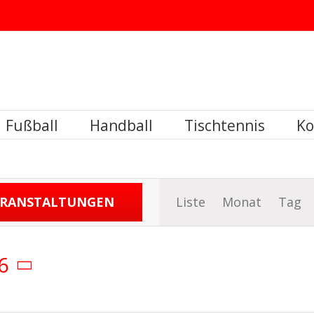
Fußball
Handball
Tischtennis
Ko
Veranst
ERANSTALTUNGEN
Liste
Monat
Tag
Ansicht
Navigat
6