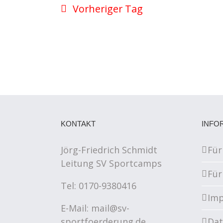
Vorheriger Tag
KONTAKT
INFO
Jörg-Friedrich Schmidt
Für
Leitung SV Sportcamps
Für
Tel: 0170-9380416
Im
E-Mail:
mail@sv-
sportfoerderung.de
Dat